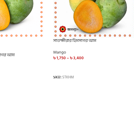
সাতক্ষীরার হিমসাগর আম
Mango
মসাগর আম
৳
1,750
–
৳
3,400
SELECT OPTIONS
SKU:
STKHM