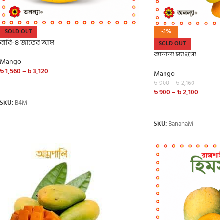
SOLD OUT
-3%
বারি-৪ জাতের আম
SOLD OUT
ব্যানানা ম্যাংগো
Mango
৳
1,560
–
৳
3,120
Mango
৳
900
–
৳
2,160
SELECT OPTIONS
৳
900
–
৳
2,100
SKU:
B4M
SELECT OPTIONS
SKU:
BananaM