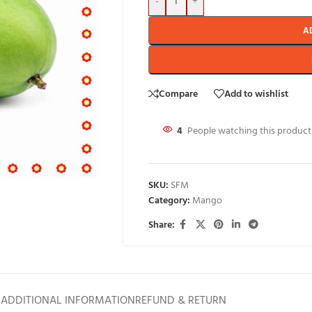
-
+
A
Compare
Add to wishlist
4
People watching this produc
SKU:
SFM
Category:
Mango
Share:
ADDITIONAL INFORMATION
REFUND & RETURN