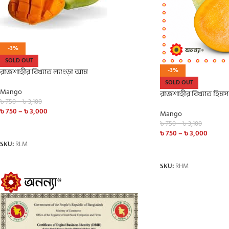
-3%
SOLD OUT
রাজশাহীর বিখ্যাত ল্যাংড়া আম
-3%
SOLD OUT
Mango
রাজশাহীর বিখ্যাত হি
৳
750
–
৳
3,100
৳
750
–
৳
3,000
Mango
৳
750
–
৳
3,100
SELECT OPTIONS
৳
750
–
৳
3,000
SKU:
RLM
SELECT OPTIONS
SKU:
RHM