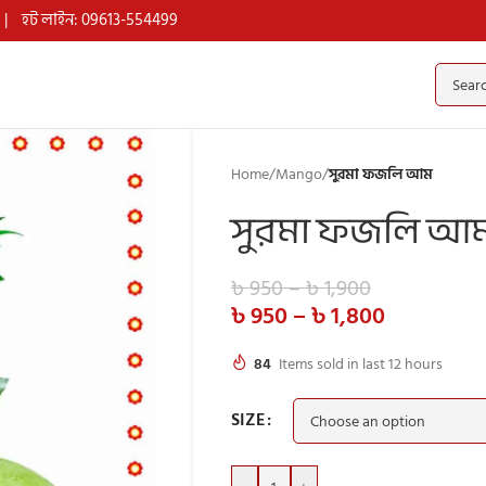
|
হট লাইন: 09613-554499
Home
/
Mango
/
সুরমা ফজলি আম
সুরমা ফজলি আ
৳
950
–
৳
1,900
৳
950
–
৳
1,800
84
Items sold in last 12 hours
SIZE