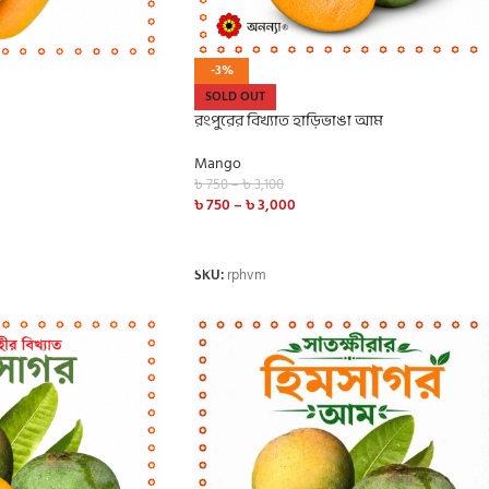
-3%
SOLD OUT
রংপুরের বিখ্যাত হাড়িভাঙা আম
Mango
৳
750
–
৳
3,100
৳
750
–
৳
3,000
SELECT OPTIONS
SKU:
rphvm