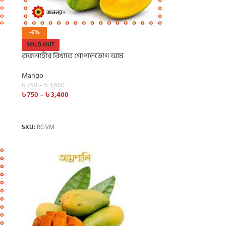
-6%
SOLD OUT
রাজশাহীর বিখ্যাত গোপালভোগ আম
Mango
৳
750
–
৳
3,600
৳
750
–
৳
3,400
SELECT OPTIONS
SKU:
RGVM