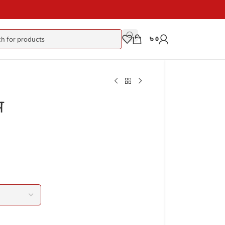
৳
0
ম