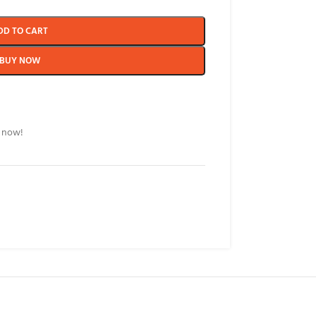
DD TO CART
BUY NOW
t now!