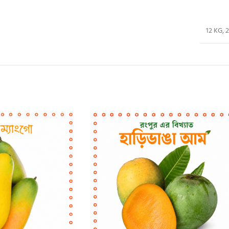
12 KG
,
2