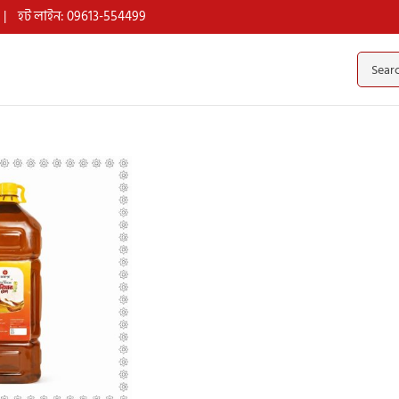
|
হট লাইন: 09613-554499