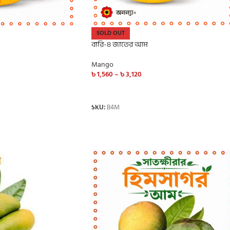
SOLD OUT
বারি-৪ জাতের আম
Mango
৳
1,560
–
৳
3,120
SELECT OPTIONS
SKU:
B4M