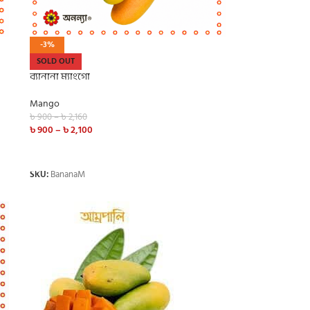
-3%
SOLD OUT
ব্যানানা ম্যাংগো
Mango
৳
900
–
৳
2,160
৳
900
–
৳
2,100
SELECT OPTIONS
SKU:
BananaM