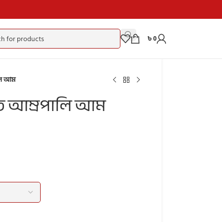
৳
0
ালি আম
াত আম্রপালি আম