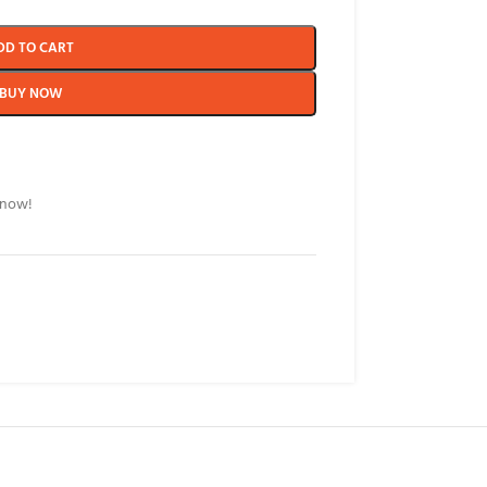
DD TO CART
BUY NOW
 now!