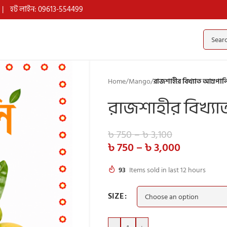
|
হট লাইন: 09613-554499
Home
/
Mango
/
রাজশাহীর বিখ্যাত আম্রপ
রাজশাহীর বিখ্য
৳
750
–
৳
3,100
৳
750
–
৳
3,000
93
Items sold in last 12 hours
SIZE