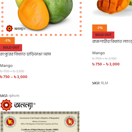
-3%
SOLD OUT
রাজশাহীর বিখ্যাত ল্যা
-3%
SOLD OUT
Mango
রংপুরের বিখ্যাত হাড়িভাঙা আম
৳
750
–
৳
3,100
৳
750
–
৳
3,000
Mango
৳
750
–
৳
3,100
SELECT OPTIONS
৳
750
–
৳
3,000
SKU:
RLM
SELECT OPTIONS
SKU:
rphvm