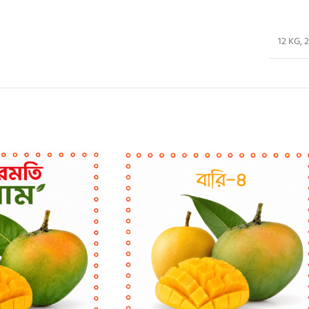
12 KG
,
2