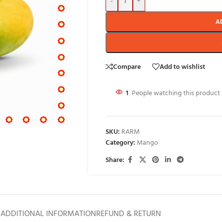
-
+
A
Compare
Add to wishlist
1
People watching this product
SKU:
RARM
Category:
Mango
Share:
ADDITIONAL INFORMATION
REFUND & RETURN