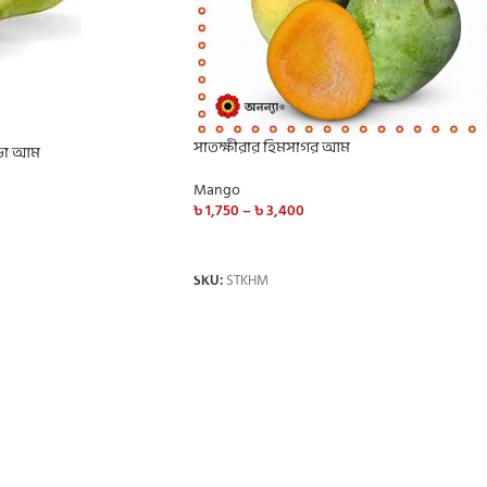
সাতক্ষীরার হিমসাগর আম
ংড়া আম
Mango
৳
1,750
–
৳
3,400
SELECT OPTIONS
SKU:
STKHM