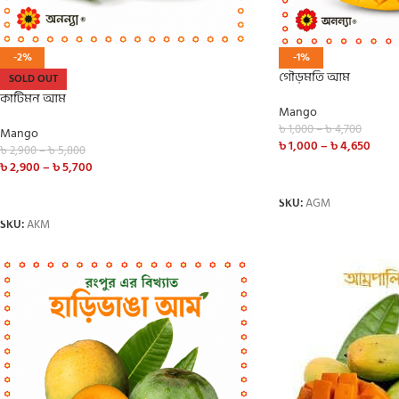
-2%
-1%
গৌড়মতি আম
SOLD OUT
কাটিমন আম
Mango
৳
1,000
–
৳
4,700
Mango
৳
1,000
–
৳
4,650
৳
2,900
–
৳
5,800
৳
2,900
–
৳
5,700
SELECT OPTIONS
SELECT OPTIONS
SKU:
AGM
SKU:
AKM