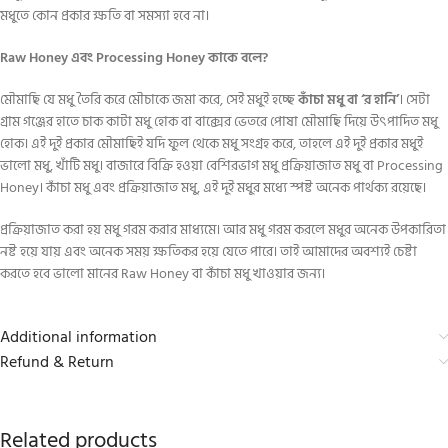
মধুতে কোন প্রকার ক্ষতি বা সমস্যা হবে না।
Raw Honey এবং Processing Honey কাকে বলে?
মৌমাছি যে মধু তৈরি করে মৌচাকে জমা করে, সেই মধুই হচ্ছে
কাঁচা মধু বা ‘র হানি’
। সেটা
গ্রাম গঞ্জের হাতে চাক কাটা মধু হোক বা বাক্সের ভেতরে পোষা মৌমাছি দিয়ে উৎপাদিত মধু
হোক। এই দুই প্রকার মৌমাছিই যদি ফুল থেকে মধু সংগ্রহ করে, তাহলে এই দুই প্রকার মধুই
ভালো মধু, খাঁটি মধু। বাজারে বিক্রি হওয়া বেশিরভাগ মধু প্রক্রিয়াজাত মধু বা Processing
Honey। কাঁচা মধু এবং প্রক্রিয়াজাত মধু, এই দুই মধুর মধ্যে স্পষ্ট অনেক পার্থক্য রয়েছে।
প্রক্রিয়াজাত করা হয় মধু গরম করার মাধ্যমে। আর মধু গরম করলে মধুর অনেক উপকারিতা
নষ্ট হয়ে যায় এবং অনেক সময় ক্ষতিকর হয়ে যেতে পারে। তাই আমাদের অবশ্যই চেষ্টা
করতে হবে ভালো মানের Raw Honey বা কাঁচা মধু খাওয়ার জন্য।
Additional information
Refund & Return
Related products