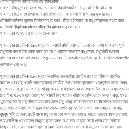
খলিশা ফুলের গাছকে বলা হয়
‘হানিপ্লান্ট’।
খলিশা গাছ সুন্দরবনের পশ্চিম বন বিভাগের সাতক্ষীরা রেঞ্জে বেশি পাওয়া যায়।
সুন্দরবনে চৈত্র মাসে প্রথম যে মধুটা উৎপন্ন হয় তা হল খলিশা গাছের ফুলের মধু।
মৌমাছি খলিশা ফুলের নির্জাস সংগ্রহ করে । ঠিক ওই সময়ে যে মধু মৌয়ালরা সংগ্রহ করে
সেটাকেই
প্রাকৃতিক চাকের খলিশার ফুলের মধু
বলা হয়।
সুন্দরবনের RAW মধু তে কেন ফেনা হয়?
সুন্দরবনের প্রাকৃতিক Raw মধুতে সব সময়ই ঝাঁকি লাগলে ফেনা হতে দেখা যায় ও সম্পূর্ণ
মধু সাদা রঙের হয়ে যেতে পারে। যা দেখে একজন সাধারণ মধু ক্রেতা, মধু খাঁটি হওয়ার
ব্যাপারে সন্দেহ পোষণ করেন। কিন্তু এই সন্দেহ টি একেবারেই সঠিক নয়। নিচে তার Scientific
ব্যাখ্যা দেওয়া হলঃ
সুন্দরবনের প্রাকৃতিক Raw মধুতে অ্যাক্টিভ এনজাইম, প্রোটিন এবং অ্যামিনো অ্যাসিড
রয়েছে। এবং মধু একটি কার্বোহাইড্রেট জাতীয় পদার্থ যাতে গ্লুকোজ ও ফ্রুক্টোজ থাকে। আর
গ্লুকোজ ও ফ্রুক্টোজ- কার্বন, অক্সিজেন ও হাইড্রোজেনের সমন্বয়ে গঠিত। এ জন্য সুন্দরবনের
প্রাকৃতিক Raw মধুতে যেহেতু সব সময়ই ময়েশ্চারের পরিমাণ বেশি থাকে, অর্থাৎ মধুর ঘনত্ব
খুবই কম হয় বা মধু পাতলা হয়। যার ফলে মধু একটু ঝাঁকি লাগলে বা পাকেজিং করার সময়
মধুর মধ্যে রাসায়নিক বিক্রিয়া করে কার্বন ডাইঅক্সাইড তৈরি করে। এতে মধুর মধ্যে বায়ু
বুদবুদ সৃষ্টি হয় এবং একই সাথে মধু ফেনা হয়ে সাদা হয়ে যায় ও পাত্রের ভেতরে গ্যাস হয়ে যায়,
তাই প্ল্যাস্টিক এর বোতল কিছুটা ফুলে যেতে দেখা যায়। মধুতে ফেনা তৈরি হলে সেটাকে
কিছুক্ষণ স্থিরভাবে একই যায়গায় রেখে দিলে আবার সেই ফেনা মধুতে পরিণত হবে। এতে