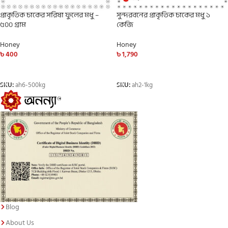
প্রাকৃতিক চাকের সরিষা ফুলের মধু –
সুন্দরবনের প্রাকৃতিক চাকের মধু ১
৫০০ গ্রাম
কেজি
Honey
Honey
৳
400
৳
1,790
ADD TO CART
ADD TO CART
SKU:
ah6-500kg
SKU:
ah2-1kg
Blog
About Us