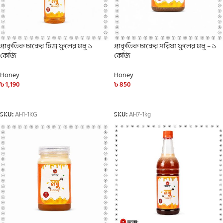
প্রাকৃতিক চাকের মিশ্র ফুলের মধু ১
প্রাকৃতিক চাকের সরিষা ফুলের মধু – ১
কেজি
কেজি
Honey
Honey
৳
1,190
৳
850
ADD TO CART
ADD TO CART
SKU:
AH1-1KG
SKU:
AH7-1kg