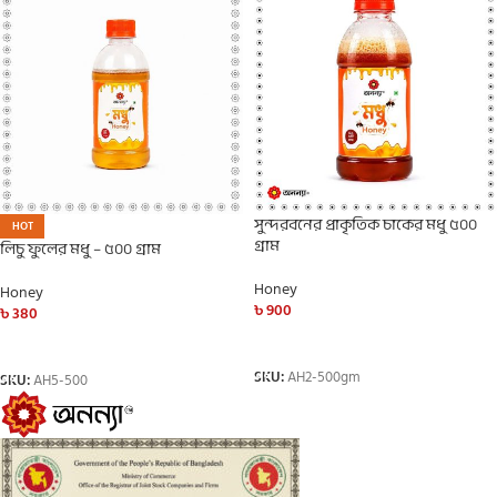
সুন্দরবনের প্রাকৃতিক চাকের মধু ৫০০
HOT
গ্রাম
লিচু ফুলের মধু – ৫০০ গ্রাম
Honey
Honey
৳
900
৳
380
ADD TO CART
ADD TO CART
SKU:
AH2-500gm
SKU:
AH5-500