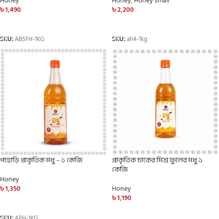
Honey
Honey
,
Honey small
৳
1,490
৳
2,200
ADD TO CART
ADD TO CART
SKU:
ABSFH-1KG
SKU:
ah4-1kg
পাহাড়ি প্রাকৃতিক মধু – ১ কেজি
প্রাকৃতিক চাকের মিশ্র ফুলের মধু ১
কেজি
Honey
৳
1,350
Honey
৳
1,190
ADD TO CART
ADD TO CART
SKU:
APH-1KG