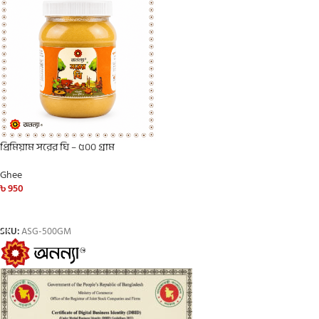
প্রিমিয়াম সরের ঘি – ৫০০ গ্রাম
Ghee
৳
950
ADD TO CART
SKU:
ASG-500GM