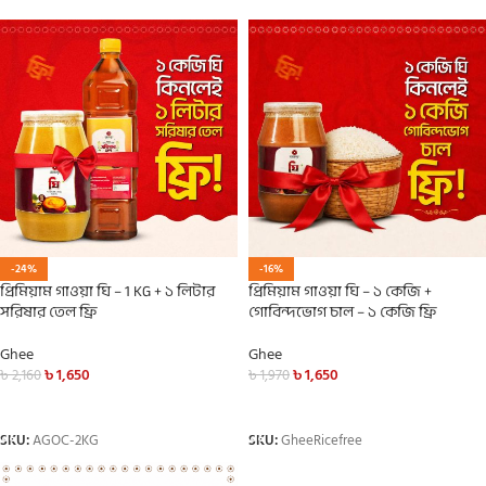
-24%
-16%
প্রিমিয়াম গাওয়া ঘি – 1 KG + ১ লিটার
প্রিমিয়াম গাওয়া ঘি – ১ কেজি +
সরিষার তেল ফ্রি
গোবিন্দভোগ চাল – ১ কেজি ফ্রি
Ghee
Ghee
৳
1,650
৳
1,650
৳
2,160
৳
1,970
ADD TO CART
ADD TO CART
SKU:
AGOC-2KG
SKU:
GheeRicefree