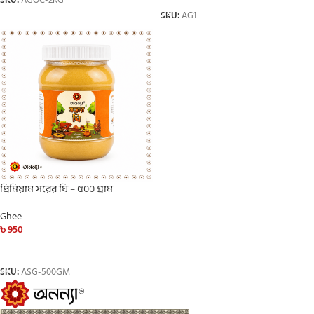
SKU:
AGOC-2KG
SKU:
AG1
প্রিমিয়াম সরের ঘি – ৫০০ গ্রাম
Ghee
৳
950
ADD TO CART
SKU:
ASG-500GM