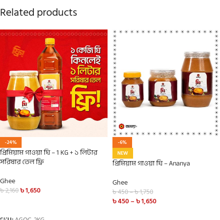
Related products
-24%
-6%
প্রিমিয়াম গাওয়া ঘি – 1 KG + ১ লিটার
NEW
সরিষার তেল ফ্রি
প্রিমিয়াম গাওয়া ঘি – Ananya
Ghee
Ghee
৳
1,650
৳
2,160
৳
450
–
৳
1,750
৳
450
–
৳
1,650
ADD TO CART
SELECT OPTIONS