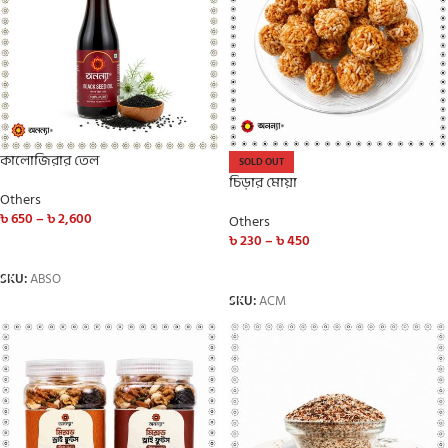
কালোজিরার তেল
SOLD OUT
চিড়ার মোয়া
Others
৳
650
–
৳
2,600
Others
৳
230
–
৳
450
SELECT OPTIONS
SELECT OPTIONS
SKU:
ABSO
SKU:
ACM