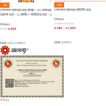
-16%
-4%
স্পেশাল আখের পাটালি গুড়
স্পেশাল আখের গুড় কম্বো – ৩ ( আখের
ঝোলা গুড় – ১ কেজি + পাউডার গুড় – ১
কেজি)
Others
৳
380
–
৳
1,900
Others
৳
380
–
৳
1,600
৳
800
৳
830
SELECT OPTIONS
ADD TO CART
SKU:
AAMPG
SKU:
AAGCOMBO3
Blog