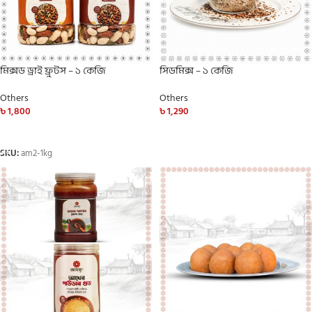
মিক্সড ড্রাই ফ্রুটস – ১ কেজি
সিডমিক্স – ১ কেজি
Others
Others
৳
1,800
৳
1,290
ADD TO CART
ADD TO CART
SKU:
am2-1kg