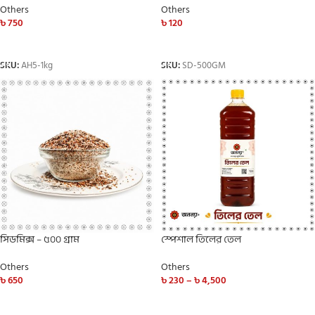
Others
Others
৳
750
৳
120
ADD TO CART
ADD TO CART
SKU:
AH5-1kg
SKU:
SD-500GM
সিডমিক্স – ৫০০ গ্রাম
স্পেশাল তিলের তেল
Others
Others
৳
650
৳
230
–
৳
4,500
ADD TO CART
SELECT OPTIONS