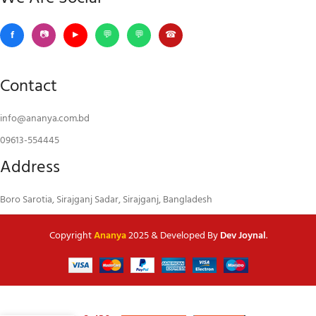
Contact
info@ananya.com.bd
09613-554445
Address
Boro Sarotia, Sirajganj Sadar, Sirajganj, Bangladesh
Copyright
Ananya
2025 & Developed By
Dev Joynal
.
আসল
৳
450