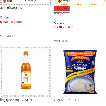
কালোজিরার তেল
SOLD OUT
মুড়ির মোয়া
Others
৳
650
–
৳
2,600
Others
৳
230
–
৳
450
SELECT OPTIONS
SELECT OPTIONS
SKU:
ABSO
SKU:
AMM
লিচু ফুলের মধু – ১ কেজি
সাবুদানা – ৫০০ গ্রাম