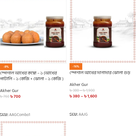
-16%
-8%
স্পেশাল আখের দানাদার ঝোলা গুড়
স্পেশাল আখের কম্বো – ১ (আখের
পাটালি – ১ কেজি + ঝোলা – ১ কেজি )
Akher Gur
Akher Gur
৳
380
–
৳
1,900
৳
380
–
৳
1,600
৳
700
৳
760
SELECT OPTIONS
ADD TO CART
SKU:
AAJG
SKU:
AAGCombo1