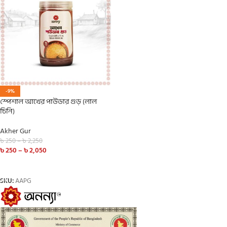
-9%
স্পেশাল আখের পাউডার গুড় (লাল
চিনি)
Akher Gur
৳
250
–
৳
2,250
৳
250
–
৳
2,050
SELECT OPTIONS
SKU:
AAPG