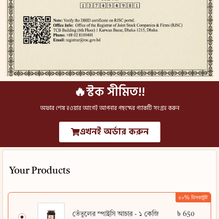
🔥স্টক সীমিত!!
অফার শেষ হওয়ার আগেই আপনার পছন্দের প্যাকটি সংগ্রহ করুন
এখনই অর্ডার করুন
Your Products
৫০% ডিসকাউন্ট
৳
650
তেঁতুলের স্পাইসি আচার - ১ কেজি