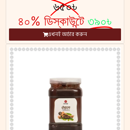
৬৫০৳
৪০% ডিস্কাউন্টে
৩৯০৳
এখনই অর্ডার করুন