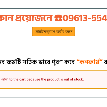
োন প্রয়োজনে ☎️09613-55
হোয়াটসঅ্যাপে অর্ডার করুন
ের ফর্মটি সঠিক ভাবে পূরণ করে
“কনফার্ম”
ব
ড় ১ কেজি" to the cart because the product is out of stock.