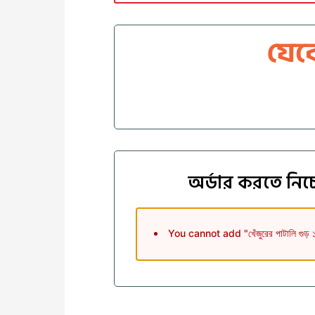
যেক
অর্ডার করতে নিচ
You cannot add "খেঁজুরের পাটালি গু